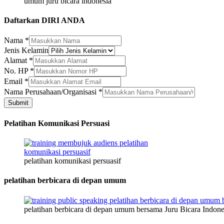
umum juru bicara indonesia
Daftarkan DIRI ANDA
Nama
*
Perusahaan/Organisasi
Jenis Kelamin
Alamat
Alamat
*
Nama
No. HP
*
Email
*
Nama Perusahaan/Organisasi
*
Submit
Pelatihan Komunikasi Persuasi
pelatihan komunikasi persuasif
pelatihan berbicara di depan umum
pelatihan berbicara di depan umum bersama Juru Bicara Indone