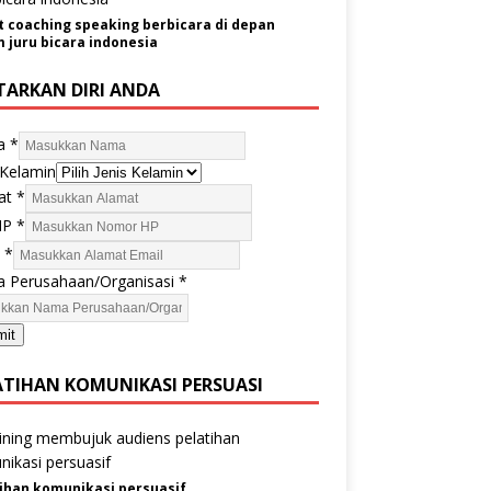
t coaching speaking berbicara di depan
juru bicara indonesia
TARKAN DIRI ANDA
a
*
 Kelamin
at
*
HP
*
l
*
 Perusahaan/Organisasi
*
mit
ATIHAN KOMUNIKASI PERSUASI
ihan komunikasi persuasif