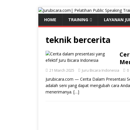
HOME
TRAINING
LAYANAN JU
teknik bercerita
Cer
Me
21 March 2025
Juru Bicara Indonesia
0
Jurubicara.com — Cerita Dalam Presentasi S
adalah seni yang dapat mengubah cara And
menerimanya.
[…]