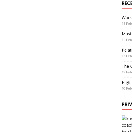
REC
Work
15 Feb
Maste
14 Feb
Pelat
13 Feb
The 
12 Feb
High
10 Feb
PRI