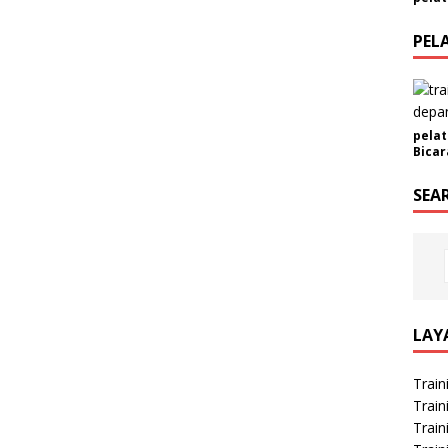
PEL
pelat
Bicar
SEA
LAY
Train
Train
Train