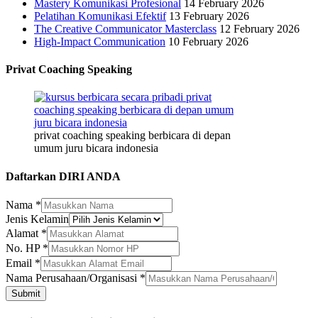
Mastery Komunikasi Profesional
14 February 2026
Pelatihan Komunikasi Efektif
13 February 2026
The Creative Communicator Masterclass
12 February 2026
High-Impact Communication
10 February 2026
Privat Coaching Speaking
privat coaching speaking berbicara di depan
umum juru bicara indonesia
Daftarkan DIRI ANDA
Nama
*
Jenis Kelamin
Alamat
*
Perusahaan/Organisasi
No. HP
*
Jenis
Email
*
Kelamin
Nama Perusahaan/Organisasi
*
Submit