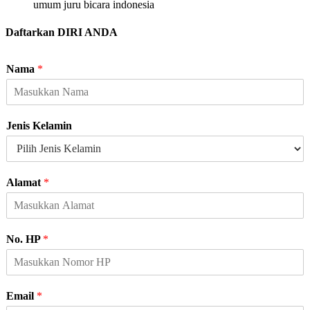
umum juru bicara indonesia
Daftarkan DIRI ANDA
Nama
*
N
Jenis Kelamin
a
m
a
K
Alamat
*
e
l
a
m
No. HP
*
i
n
A
l
Email
*
a