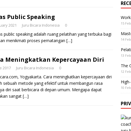
REC
as Public Speaking
Work
15 Feb
nuary 2021
Juru Bicara Indonesia
0
Maste
s public speaking adalah ruang pelatihan yang terbuka bagi
14 Feb
 akan menikmati proses pematangan
[…]
Pelat
13 Feb
a Meningkatkan Kepercayaan Diri
The 
e 2017
Juru Bicara Indonesia
0
12 Feb
icara.com, Yogyakarta. Cara meningkatkan kepercayaan diri
High
h sebuah metode yang efektif untuk membangun rasa
10 Feb
ya diri saat berbicara di depan umum. Mengapa dapat
akan sangat
[…]
PRI