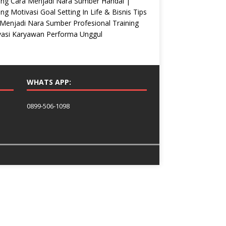
ing Cara Menjadi Nara Sumber Handal |
ing Motivasi Goal Setting In Life & Bisnis Tips
Menjadi Nara Sumber Profesional Training
vasi Karyawan Performa Unggul
WHATS APP:
0899-506-1098