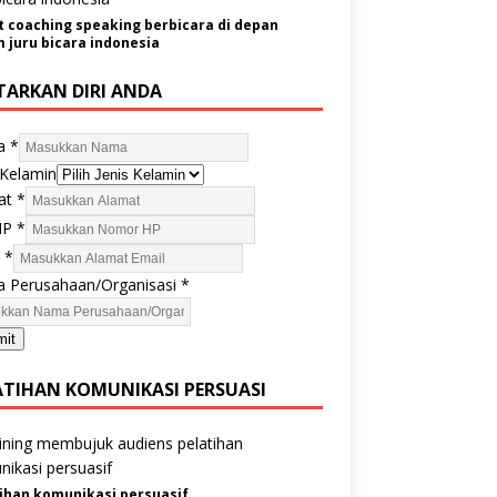
t coaching speaking berbicara di depan
juru bicara indonesia
TARKAN DIRI ANDA
a
*
 Kelamin
at
*
HP
*
l
*
 Perusahaan/Organisasi
*
mit
ATIHAN KOMUNIKASI PERSUASI
ihan komunikasi persuasif