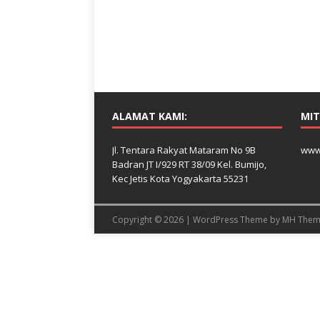
ALAMAT KAMI:
MIT
Jl. Tentara Rakyat Mataram No 9B
www
Badran JT I/929 RT 38/09 Kel. Bumijo,
Kec Jetis Kota Yogyakarta 55231
Copyright © 2026 | WordPress Theme by
MH Them