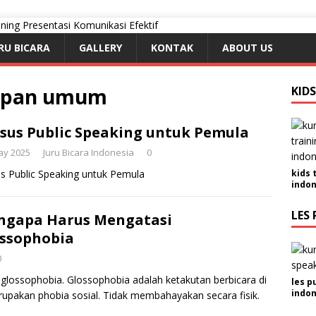
RU BICARA
GALLERY
KONTAK
ABOUT US
depan umum
KID
sus Public Speaking untuk Pemula
ay 2025
Juru Bicara Indonesia
0
s Public Speaking untuk Pemula
kids 
indon
LES 
ngapa Harus Mengatasi
ssophobia
0
lossophobia. Glossophobia adalah ketakutan berbicara di
les p
indon
rupakan phobia sosial. Tidak membahayakan secara fisik.