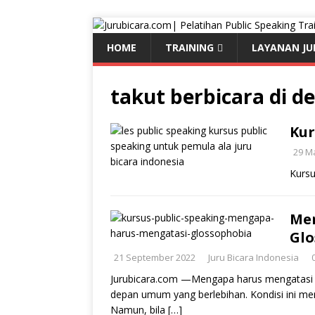
HOME
TRAINING
LAYANAN JU
takut berbicara di 
Kur
29 M
Kursu
Me
Glo
21 September 2022
Juru Bicara Indonesia
Jurubicara.com —Mengapa harus mengatasi g
depan umum yang berlebihan. Kondisi ini me
Namun, bila
[…]