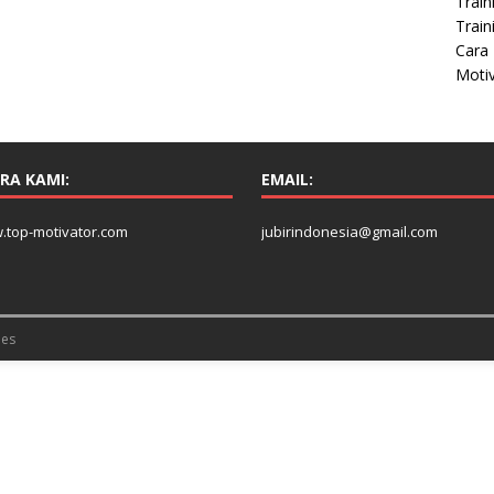
Train
Train
Cara 
Moti
RA KAMI:
EMAIL:
.top-motivator.com
jubirindonesia@gmail.com
es