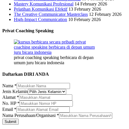
Mastery Komunikasi Profesional
14 February 2026
Pelatihan Komunikasi Efektif
13 February 2026
The Creative Communicator Masterclass
12 February 2026
High-Impact Communication
10 February 2026
Privat Coaching Speaking
privat coaching speaking berbicara di depan
umum juru bicara indonesia
Daftarkan DIRI ANDA
Nama
*
Jenis Kelamin
Alamat
*
No. HP
*
Kelamin
Email
*
No.
Nama Perusahaan/Organisasi
*
Email
Submit