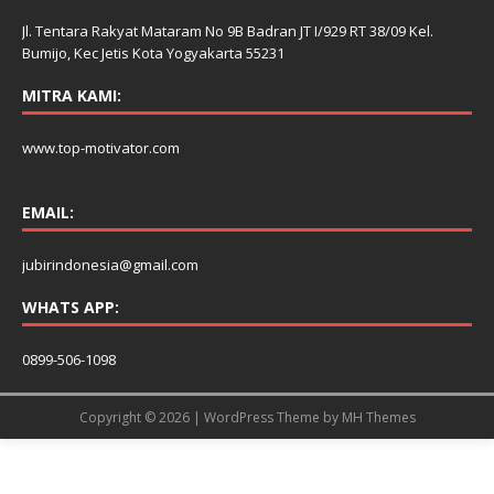
Jl. Tentara Rakyat Mataram No 9B Badran JT I/929 RT 38/09 Kel.
Bumijo, Kec Jetis Kota Yogyakarta 55231
MITRA KAMI:
www.top-motivator.com
EMAIL:
jubirindonesia@gmail.com
WHATS APP:
0899-506-1098
Copyright © 2026 | WordPress Theme by
MH Themes