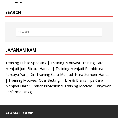
Indonesia
O
r
SEARCH
g
a
n
i
s
a
LAYANAN KAMI
s
i
Training Public Speaking | Training Motivasi Training Cara
Menjadi Juru Bicara Handal | Training Menjadi Pembicara
Percaya Yang Diri Training Cara Menjadi Nara Sumber Handal
| Training Motivasi Goal Setting In Life & Bisnis Tips Cara
Menjadi Nara Sumber Profesional Training Motivasi Karyawan
Performa Unggul
ALAMAT KAMI: