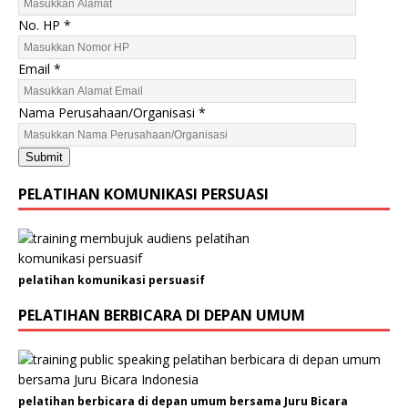
J
No. HP
*
e
n
Email
*
i
s
Nama Perusahaan/Organisasi
*
N
a
Submit
m
a
PELATIHAN KOMUNIKASI PERSUASI
P
e
r
u
pelatihan komunikasi persuasif
s
a
PELATIHAN BERBICARA DI DEPAN UMUM
h
a
a
n
pelatihan berbicara di depan umum bersama Juru Bicara
/