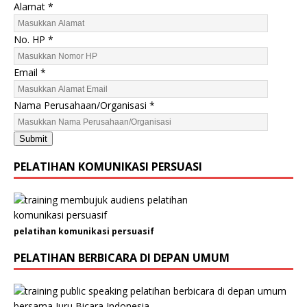
Alamat
*
No. HP
*
H
Email
*
P
N
Nama Perusahaan/Organisasi
*
o
.
Submit
N
a
PELATIHAN KOMUNIKASI PERSUASI
m
a
pelatihan komunikasi persuasif
PELATIHAN BERBICARA DI DEPAN UMUM