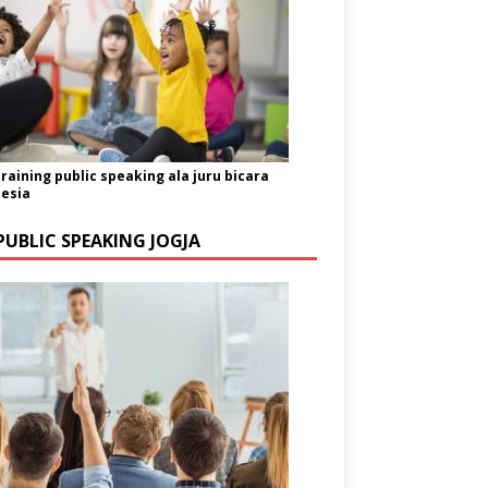
training public speaking ala juru bicara
esia
PUBLIC SPEAKING JOGJA