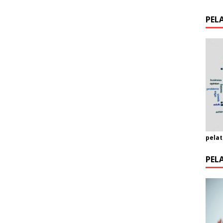
PEL
pelat
PEL