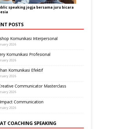
ublic speaking jogja bersama juru bicara
esia
ENT POSTS
shop Komunikasi Interpersonal
ruary 2026
ry Komunikasi Profesional
ruary 2026
ihan Komunikasi Efektif
ruary 2026
Creative Communicator Masterclass
ruary 2026
-Impact Communication
ruary 2026
VAT COACHING SPEAKING