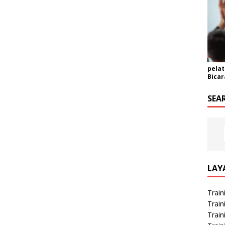
pelat
Bicar
SEA
LAY
Train
Train
Train