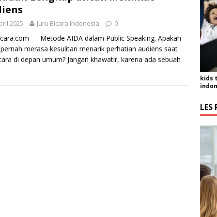
iens
pril 2025
Juru Bicara Indonesia
0
icara.com — Metode AIDA dalam Public Speaking. Apakah
pernah merasa kesulitan menarik perhatian audiens saat
cara di depan umum? Jangan khawatir, karena ada sebuah
kids 
indon
LES 