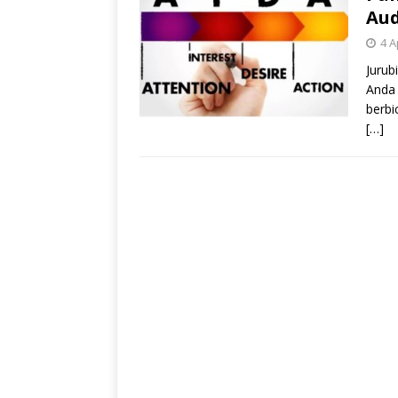
Aud
4 A
Jurub
Anda 
berbi
[…]