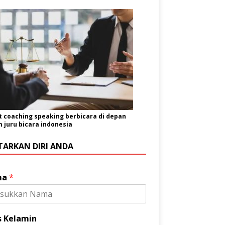
t coaching speaking berbicara di depan
juru bicara indonesia
TARKAN DIRI ANDA
ma
*
s Kelamin