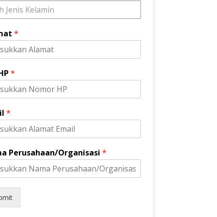
ih Jenis Kelamin
mat
*
 HP
*
il
*
a Perusahaan/Organisasi
*
bmit