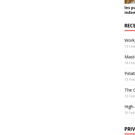
les p
indon
REC
Work
15 Feb
Maste
14 Feb
Pelat
13 Feb
The 
12 Feb
High
10 Feb
PRI