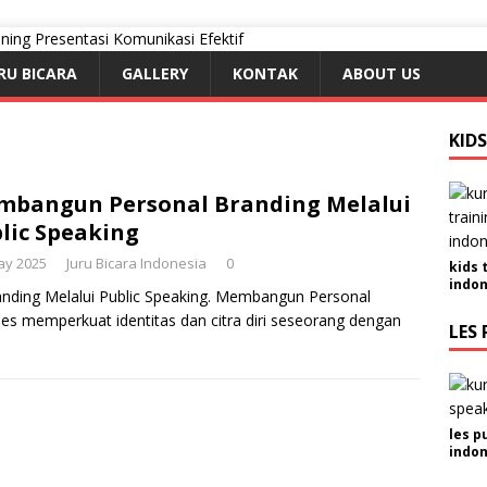
RU BICARA
GALLERY
KONTAK
ABOUT US
KID
bangun Personal Branding Melalui
lic Speaking
ay 2025
Juru Bicara Indonesia
0
kids 
indon
ding Melalui Public Speaking. Membangun Personal
ses memperkuat identitas dan citra diri seseorang dengan
LES 
les p
indon