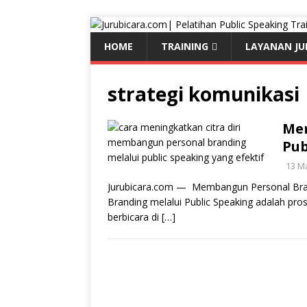
HOME
TRAINING
LAYANAN JU
strategi komunikasi
Mem
Pub
13 M
Jurubicara.com — Membangun Personal Bran
Branding melalui Public Speaking adalah pro
berbicara di
[…]