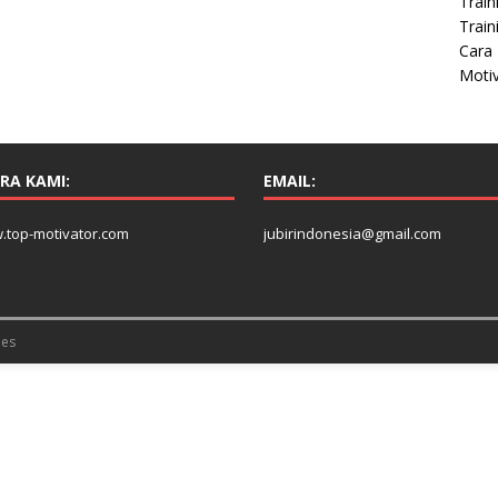
Train
Train
Cara 
Moti
RA KAMI:
EMAIL:
.top-motivator.com
jubirindonesia@gmail.com
es