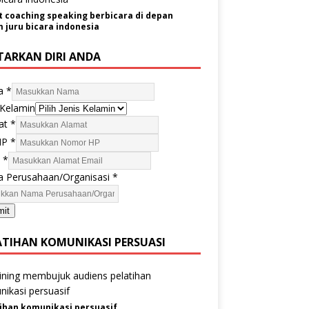
t coaching speaking berbicara di depan
juru bicara indonesia
TARKAN DIRI ANDA
a
*
 Kelamin
at
*
HP
*
l
*
 Perusahaan/Organisasi
*
mit
ATIHAN KOMUNIKASI PERSUASI
ihan komunikasi persuasif