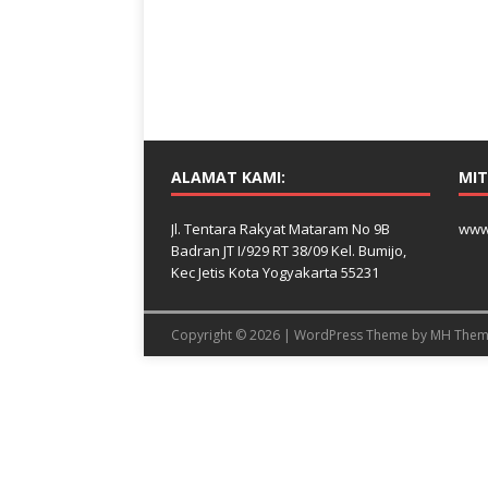
ALAMAT KAMI:
MIT
Jl. Tentara Rakyat Mataram No 9B
www
Badran JT I/929 RT 38/09 Kel. Bumijo,
Kec Jetis Kota Yogyakarta 55231
Copyright © 2026 | WordPress Theme by
MH Them