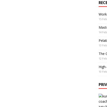
REC
Work
15 Feb
Maste
14 Feb
Pelat
13 Feb
The 
12 Feb
High
10 Feb
PRI