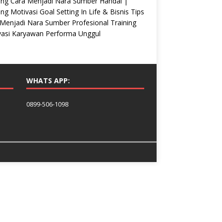
ing Cara Menjadi Nara Sumber Handal |
ing Motivasi Goal Setting In Life & Bisnis Tips
Menjadi Nara Sumber Profesional Training
vasi Karyawan Performa Unggul
WHATS APP:
0899-506-1098