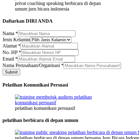
privat coaching speaking berbicara di depan
umum juru bicara indonesia
Daftarkan DIRI ANDA
Nama
*
Jenis Kelamin
Alamat
*
Email
No. HP
*
Nama
Email
*
Nama
Nama Perusahaan/Organisasi
*
Submit
Pelatihan Komunikasi Persuasi
pelatihan komunikasi persuasif
pelatihan berbicara di depan umum
pelatihan berbicara di depan umum bersama Juru Bicara Indone