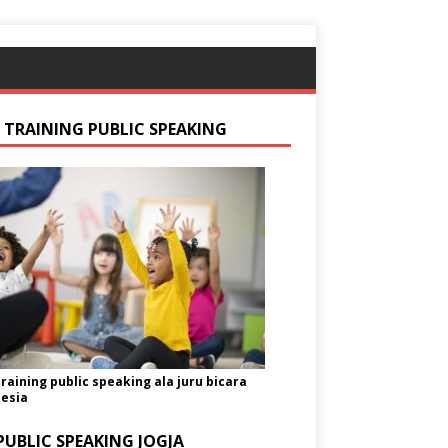
S TRAINING PUBLIC SPEAKING
training public speaking ala juru bicara
esia
PUBLIC SPEAKING JOGJA