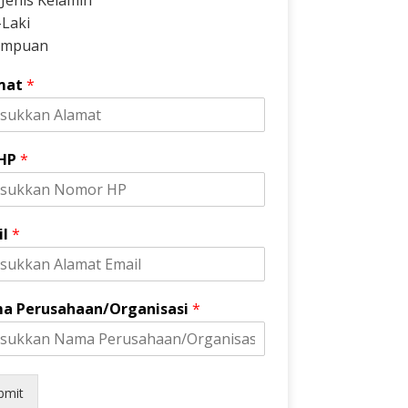
h Jenis Kelamin
-Laki
empuan
mat
*
 HP
*
il
*
a Perusahaan/Organisasi
*
bmit