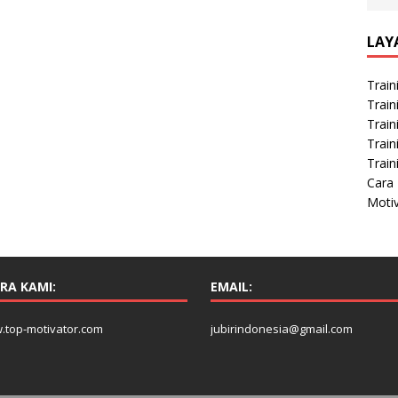
LAY
Train
Train
Train
Train
Train
Cara 
Moti
RA KAMI:
EMAIL:
.top-motivator.com
jubirindonesia@gmail.com