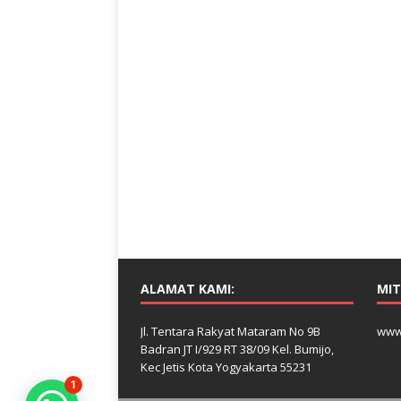
ALAMAT KAMI:
MIT
Jl. Tentara Rakyat Mataram No 9B
www
Badran JT I/929 RT 38/09 Kel. Bumijo,
Kec Jetis Kota Yogyakarta 55231
1