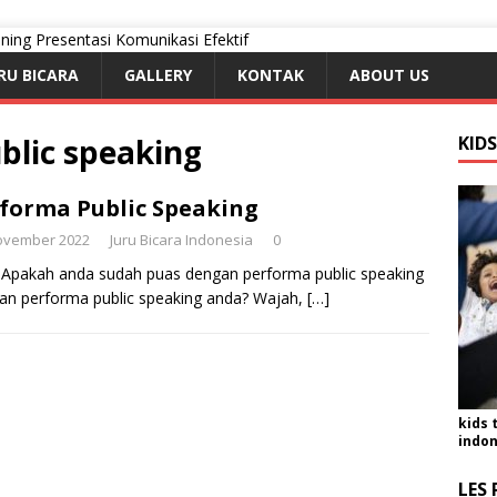
RU BICARA
GALLERY
KONTAK
ABOUT US
blic speaking
KID
forma Public Speaking
ovember 2022
Juru Bicara Indonesia
0
. Apakah anda sudah puas dengan performa public speaking
an performa public speaking anda? Wajah,
[…]
kids 
indon
LES 