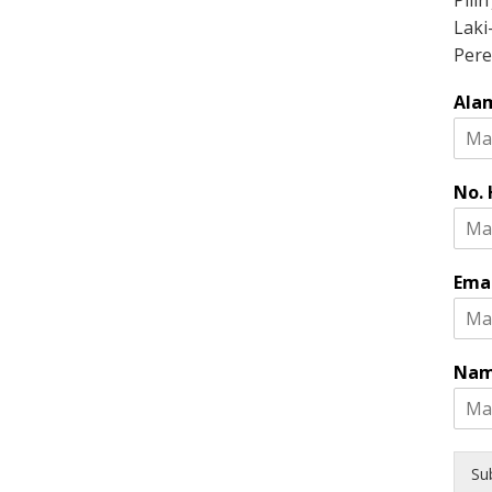
Pili
Laki
Per
Ala
No.
Ema
Nam
Su