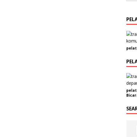
PEL
pelat
PEL
pelat
Bicar
SEA