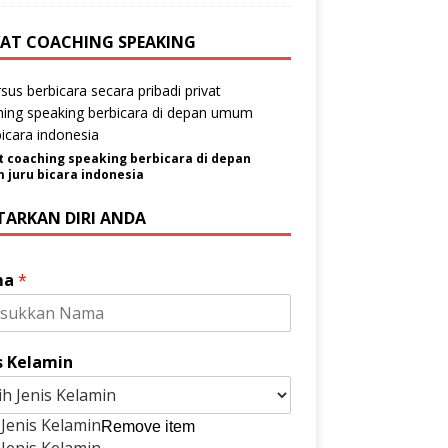
VAT COACHING SPEAKING
t coaching speaking berbicara di depan
juru bicara indonesia
TARKAN DIRI ANDA
ma
*
s Kelamin
h Jenis Kelamin
Remove item