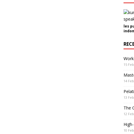
les p
indon
REC
Work
15 Feb
Maste
14 Feb
Pelat
13 Feb
The 
12 Feb
High
10 Feb