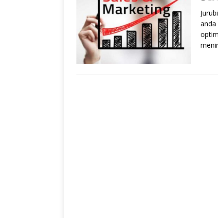
Jurub
anda 
optim
menin