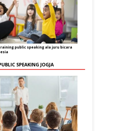
training public speaking ala juru bicara
esia
PUBLIC SPEAKING JOGJA