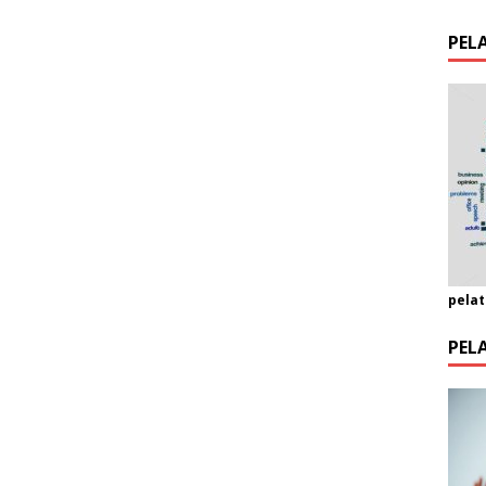
PEL
pelat
PEL