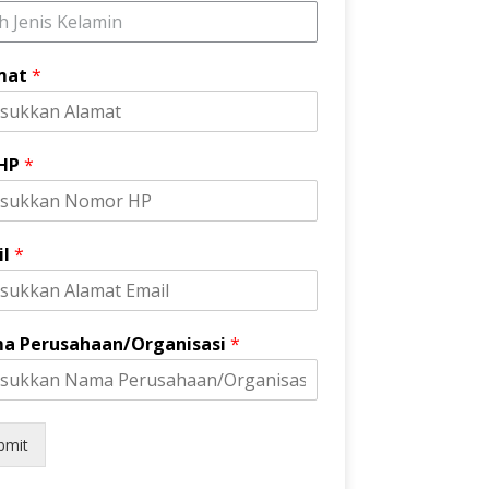
ih Jenis Kelamin
mat
*
 HP
*
il
*
a Perusahaan/Organisasi
*
bmit