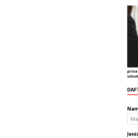
priva
umum 
DAF
Na
Jeni