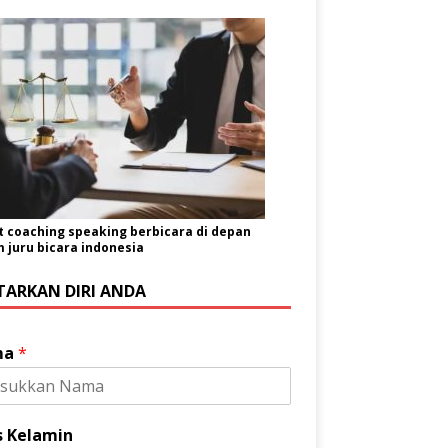
t coaching speaking berbicara di depan
juru bicara indonesia
TARKAN DIRI ANDA
ma
*
s Kelamin