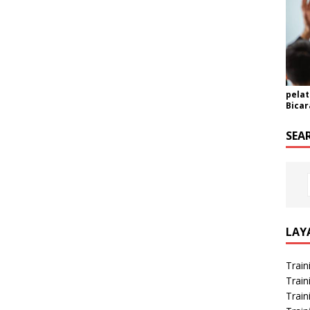
pelat
Bicar
SEA
LAY
Train
Train
Train