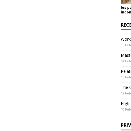
les p
indon
REC
Work
15 Feb
Maste
14 Feb
Pelat
13 Feb
The 
12 Feb
High
10 Feb
PRI