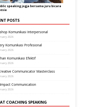
ublic speaking jogja bersama juru bicara
esia
ENT POSTS
shop Komunikasi Interpersonal
ruary 2026
ry Komunikasi Profesional
ruary 2026
ihan Komunikasi Efektif
ruary 2026
Creative Communicator Masterclass
ruary 2026
-Impact Communication
ruary 2026
VAT COACHING SPEAKING