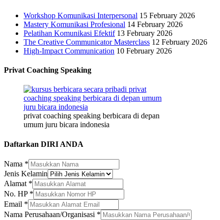
Workshop Komunikasi Interpersonal
15 February 2026
Mastery Komunikasi Profesional
14 February 2026
Pelatihan Komunikasi Efektif
13 February 2026
The Creative Communicator Masterclass
12 February 2026
High-Impact Communication
10 February 2026
Privat Coaching Speaking
privat coaching speaking berbicara di depan
umum juru bicara indonesia
Daftarkan DIRI ANDA
Nama
*
Kelamin
Jenis Kelamin
HP
Alamat
*
Perusahaan/Organisasi
No. HP
*
Email
*
Nama Perusahaan/Organisasi
*