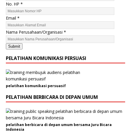
m
No. HP
*
a
A
Email
*
l
a
Nama Perusahaan/Organisasi
*
m
a
t
Submit
PELATIHAN KOMUNIKASI PERSUASI
pelatihan komunikasi persuasif
PELATIHAN BERBICARA DI DEPAN UMUM
pelatihan berbicara di depan umum bersama Juru Bicara
Indonesia