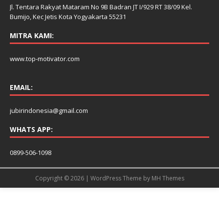
Jl. Tentara Rakyat Mataram No 9B Badran JT I/929 RT 38/09 Kel.
Bumijo, Kec Jetis Kota Yogyakarta 55231
MITRA KAMI:
www.top-motivator.com
EMAIL:
jubirindonesia@gmail.com
WHATS APP:
0899-506-1098
Copyright © 2026 | WordPress Theme by
MH Themes