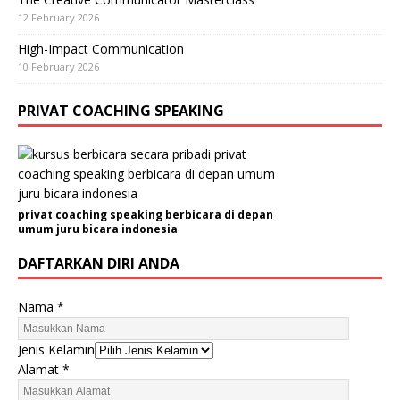
12 February 2026
High-Impact Communication
10 February 2026
PRIVAT COACHING SPEAKING
privat coaching speaking berbicara di depan
umum juru bicara indonesia
DAFTARKAN DIRI ANDA
N
Nama
*
o
.
Jenis Kelamin
N
Alamat
*
a