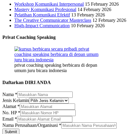
Workshop Komunikasi Interpersonal
15 February 2026
Mastery Komunikasi Profesional
14 February 2026
Pelatihan Komunikasi Efektif
13 February 2026
The Creative Communicator Masterclass
12 February 2026
High-Impact Communication
10 February 2026
Privat Coaching Speaking
privat coaching speaking berbicara di depan
umum juru bicara indonesia
Daftarkan DIRI ANDA
Nama
*
Jenis Kelamin
Alamat
*
No. HP
*
Email
*
Perusahaan/Organisasi
Nama Perusahaan/Organisasi
*
Alamat
Submit