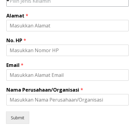
Pilih Jenis Kelamin
m
a
Alamat
*
t
*
*
No. HP
*
Email
*
Nama Perusahaan/Organisasi
*
Submit