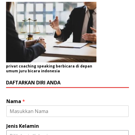
privat coaching speaking berbicara di depan
umum juru bicara indonesia
DAFTARKAN DIRI ANDA
Nama
*
A
Jenis Kelamin
l
a