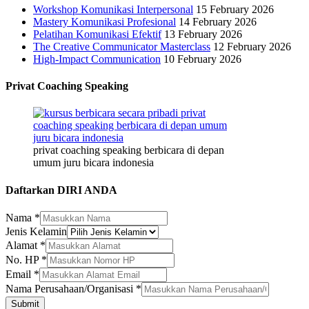
Workshop Komunikasi Interpersonal
15 February 2026
Mastery Komunikasi Profesional
14 February 2026
Pelatihan Komunikasi Efektif
13 February 2026
The Creative Communicator Masterclass
12 February 2026
High-Impact Communication
10 February 2026
Privat Coaching Speaking
privat coaching speaking berbicara di depan
umum juru bicara indonesia
Daftarkan DIRI ANDA
Nama
*
Nama
Jenis Kelamin
Email
Alamat
*
Alamat
No. HP
*
Email
*
Nama Perusahaan/Organisasi
*
Submit