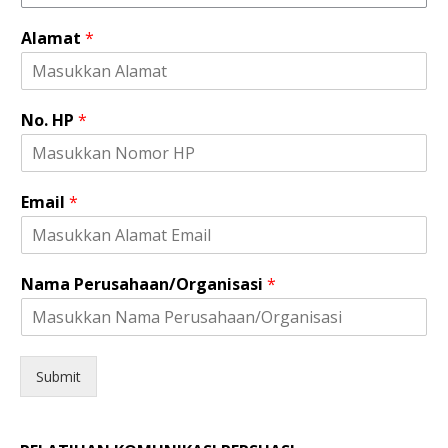
Alamat
*
K
No. HP
*
e
l
a
m
Email
*
i
n
*
N
Nama Perusahaan/Organisasi
*
o
.
Submit