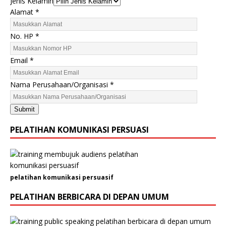
Jenis Kelamin
Alamat
*
No. HP
*
K
Email
*
e
l
Nama Perusahaan/Organisasi
*
a
m
Submit
i
n
PELATIHAN KOMUNIKASI PERSUASI
N
a
m
a
pelatihan komunikasi persuasif
A
l
PELATIHAN BERBICARA DI DEPAN UMUM
a
m