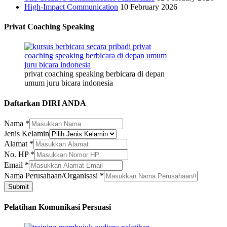
High-Impact Communication
10 February 2026
Privat Coaching Speaking
privat coaching speaking berbicara di depan
umum juru bicara indonesia
Daftarkan DIRI ANDA
Nama
*
Jenis Kelamin
Alamat
*
Perusahaan/Organisasi
No. HP
*
Nama
Email
*
Alamat
Nama Perusahaan/Organisasi
*
Submit
Pelatihan Komunikasi Persuasi