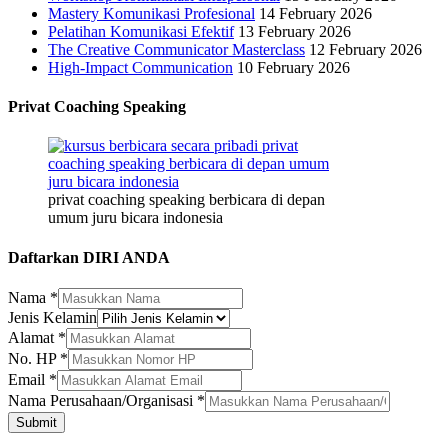
Mastery Komunikasi Profesional
14 February 2026
Pelatihan Komunikasi Efektif
13 February 2026
The Creative Communicator Masterclass
12 February 2026
High-Impact Communication
10 February 2026
Privat Coaching Speaking
privat coaching speaking berbicara di depan
umum juru bicara indonesia
Daftarkan DIRI ANDA
Nama
*
Jenis Kelamin
Alamat
*
No. HP
*
Email
*
Perusahaan/Organisasi
Nama Perusahaan/Organisasi
*
Jenis
Submit
Alamat