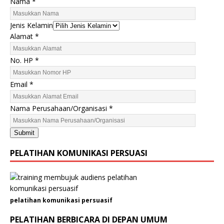
Nama
*
Jenis Kelamin
N
Alamat
*
a
m
No. HP
*
a
K
Email
*
e
l
Nama Perusahaan/Organisasi
*
a
m
Submit
i
n
PELATIHAN KOMUNIKASI PERSUASI
A
l
a
m
pelatihan komunikasi persuasif
a
t
PELATIHAN BERBICARA DI DEPAN UMUM