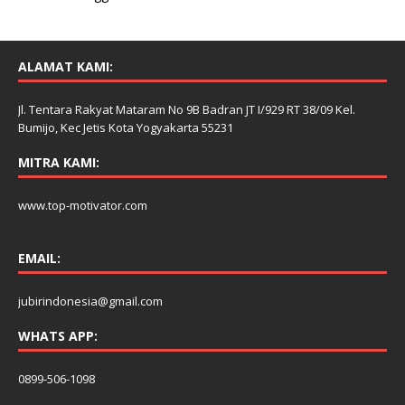
ALAMAT KAMI:
Jl. Tentara Rakyat Mataram No 9B Badran JT I/929 RT 38/09 Kel.
Bumijo, Kec Jetis Kota Yogyakarta 55231
MITRA KAMI:
www.top-motivator.com
EMAIL:
jubirindonesia@gmail.com
WHATS APP:
0899-506-1098