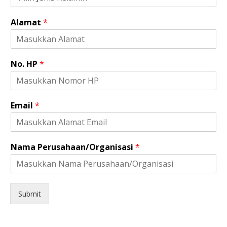
H
Alamat
*
P
N
a
m
No. HP
*
a
*
Email
*
Nama Perusahaan/Organisasi
*
Submit