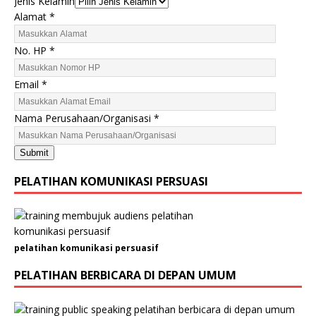
Jenis Kelamin
Alamat
*
No. HP
*
Email
*
N
Nama Perusahaan/Organisasi
*
a
m
Submit
a
N
PELATIHAN KOMUNIKASI PERSUASI
a
m
a
H
pelatihan komunikasi persuasif
P
PELATIHAN BERBICARA DI DEPAN UMUM