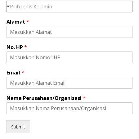
Pilih Jenis Kelamin
Alamat
*
*
No. HP
*
H
P
H
P
Email
*
Nama Perusahaan/Organisasi
*
Submit