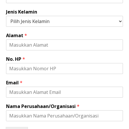
Jenis Kelamin
Alamat
*
No. HP
*
P
Email
*
e
r
u
s
Nama Perusahaan/Organisasi
*
a
h
a
a