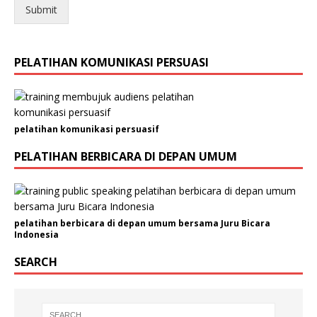
n
Submit
/
O
r
PELATIHAN KOMUNIKASI PERSUASI
g
a
n
i
s
pelatihan komunikasi persuasif
a
s
PELATIHAN BERBICARA DI DEPAN UMUM
i
A
l
a
m
pelatihan berbicara di depan umum bersama Juru Bicara
a
Indonesia
t
A
SEARCH
l
a
m