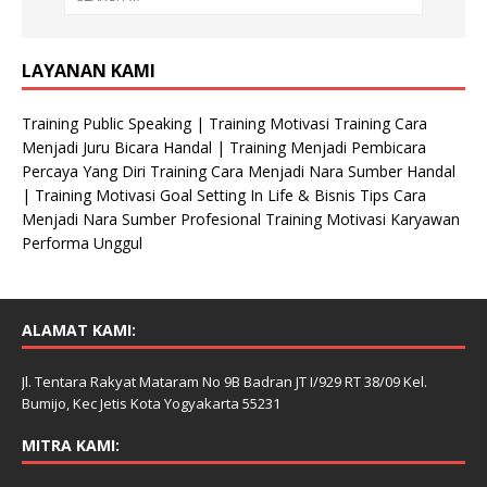
a
t
LAYANAN KAMI
Training Public Speaking | Training Motivasi Training Cara
Menjadi Juru Bicara Handal | Training Menjadi Pembicara
Percaya Yang Diri Training Cara Menjadi Nara Sumber Handal
| Training Motivasi Goal Setting In Life & Bisnis Tips Cara
Menjadi Nara Sumber Profesional Training Motivasi Karyawan
Performa Unggul
ALAMAT KAMI:
Jl. Tentara Rakyat Mataram No 9B Badran JT I/929 RT 38/09 Kel.
Bumijo, Kec Jetis Kota Yogyakarta 55231
MITRA KAMI: