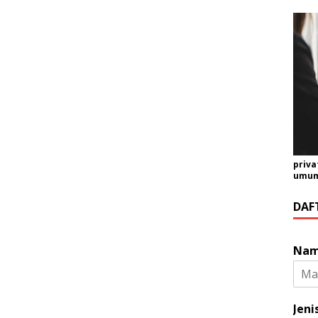
priva
umum 
DAF
Na
Jeni