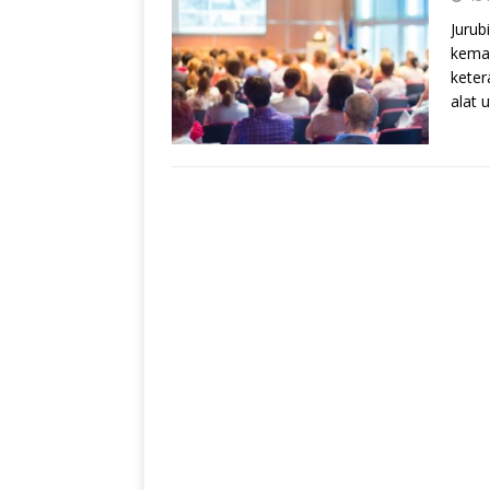
Jurub
kema
keter
alat