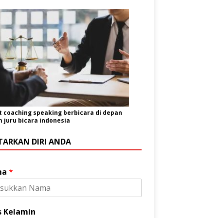
t coaching speaking berbicara di depan
juru bicara indonesia
TARKAN DIRI ANDA
ma
*
s Kelamin