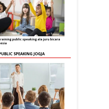
training public speaking ala juru bicara
esia
PUBLIC SPEAKING JOGJA