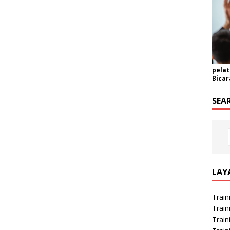
pelat
Bicar
SEA
LAY
Train
Train
Train