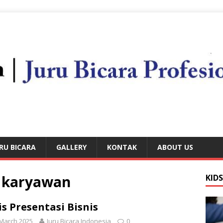
RU BICARA
GALLERY
KONTAK
ABOUT US
n karyawan
KID
is Presentasi Bisnis
March 2025
Juru Bicara Indonesia
0