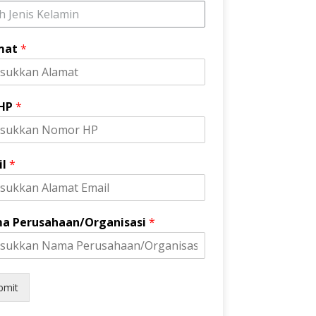
ih Jenis Kelamin
mat
*
 HP
*
il
*
a Perusahaan/Organisasi
*
bmit