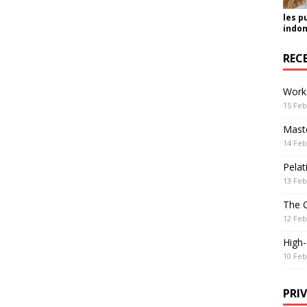
les p
indon
REC
Work
15 Feb
Maste
14 Feb
Pelat
13 Feb
The 
12 Feb
High
10 Feb
PRI