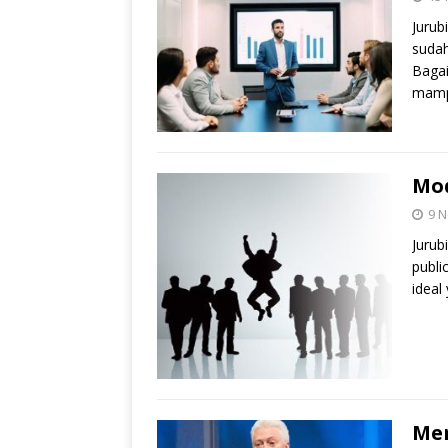
Jurub
sudah
Bagai
mampu
Mod
9 
Jurub
publi
ideal
Men