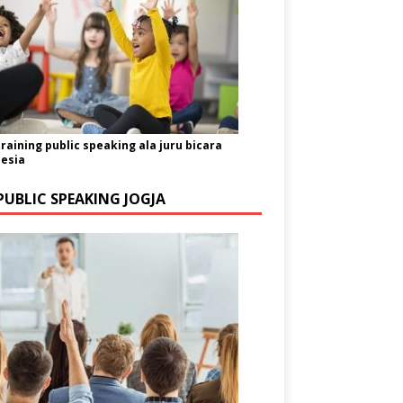
training public speaking ala juru bicara
esia
PUBLIC SPEAKING JOGJA