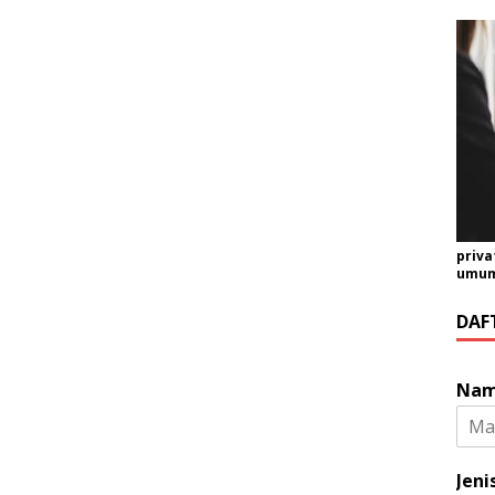
priva
umum 
DAF
Na
Jeni