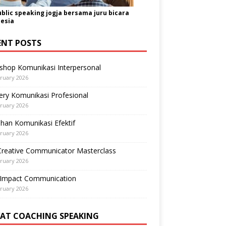
ublic speaking jogja bersama juru bicara
esia
ENT POSTS
shop Komunikasi Interpersonal
ruary 2026
ry Komunikasi Profesional
ruary 2026
ihan Komunikasi Efektif
ruary 2026
Creative Communicator Masterclass
ruary 2026
-Impact Communication
ruary 2026
VAT COACHING SPEAKING