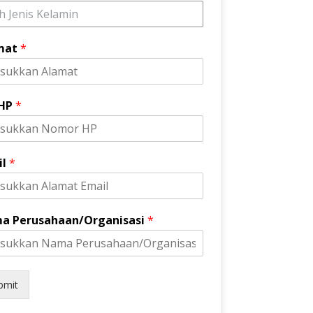
ih Jenis Kelamin
mat
*
 HP
*
il
*
a Perusahaan/Organisasi
*
bmit