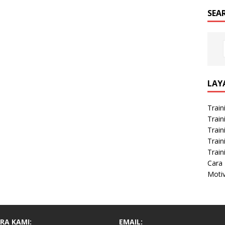
SEA
LAY
Train
Train
Train
Train
Train
Cara 
Moti
RA KAMI:
EMAIL: