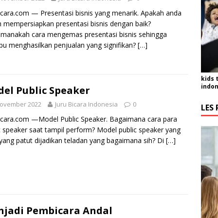
icara.com — Presentasi bisnis yang menarik. Apakah anda
 mempersiapkan presentasi bisnis dengan baik?
manakah cara mengemas presentasi bisnis sehingga
 menghasilkan penjualan yang signifikan?
[…]
kids 
indon
el Public Speaker
November 2022
Juru Bicara Indonesia
0
LES 
icara.com —Model Public Speaker. Bagaimana cara para
c speaker saat tampil perform? Model public speaker yang
 yang patut dijadikan teladan yang bagaimana sih? Di
[…]
jadi Pembicara Andal