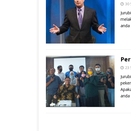
30
Jurub
melak
anda 
Per
23
Jurub
peker
Apak
anda 