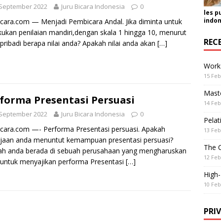
 September 2022
Juru Bicara Indonesia
0
les p
indon
icara.com — Menjadi Pembicara Andal. Jika diminta untuk
ukan penilaian mandiri,dengan skala 1 hingga 10, menurut
REC
pribadi berapa nilai anda? Apakah nilai anda akan
[…]
Work
15 Feb
Maste
forma Presentasi Persuasi
14 Feb
 September 2022
Juru Bicara Indonesia
0
Pelat
icara.com —- Performa Presentasi persuasi. Apakah
13 Feb
jaan anda menuntut kemampuan presentasi persuasi?
The 
ah anda berada di sebuah perusahaan yang mengharuskan
12 Feb
untuk menyajikan performa Presentasi
[…]
High
10 Feb
PRI