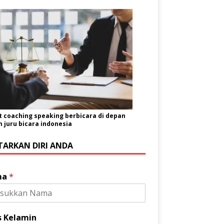
t coaching speaking berbicara di depan
juru bicara indonesia
TARKAN DIRI ANDA
ma
*
s Kelamin