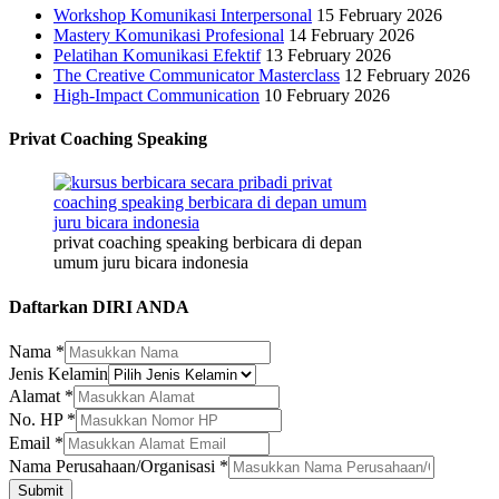
Workshop Komunikasi Interpersonal
15 February 2026
Mastery Komunikasi Profesional
14 February 2026
Pelatihan Komunikasi Efektif
13 February 2026
The Creative Communicator Masterclass
12 February 2026
High-Impact Communication
10 February 2026
Privat Coaching Speaking
privat coaching speaking berbicara di depan
umum juru bicara indonesia
Daftarkan DIRI ANDA
Nama
*
Perusahaan/Organisasi
Jenis Kelamin
Perusahaan/Organisasi
Alamat
*
*
No. HP
*
Email
*
Nama Perusahaan/Organisasi
*
Submit