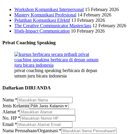
Workshop Komunikasi Interpersonal
15 February 2026
Mastery Komunikasi Profesional
14 February 2026
Pelatihan Komunikasi Efektif
13 February 2026
The Creative Communicator Masterclass
12 February 2026
High-Impact Communication
10 February 2026
Privat Coaching Speaking
privat coaching speaking berbicara di depan
umum juru bicara indonesia
Daftarkan DIRI ANDA
Email
Nama
*
Perusahaan/Organisasi
Jenis Kelamin
Kelamin
Alamat
*
No. HP
*
Email
*
Nama Perusahaan/Organisasi
*