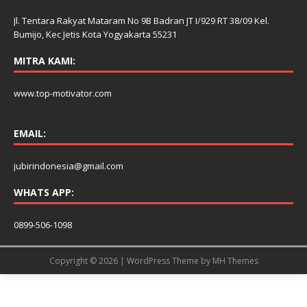
Jl. Tentara Rakyat Mataram No 9B Badran JT I/929 RT 38/09 Kel.
Bumijo, Kec Jetis Kota Yogyakarta 55231
MITRA KAMI:
www.top-motivator.com
EMAIL:
jubirindonesia@gmail.com
WHATS APP:
0899-506-1098
Copyright © 2026 | WordPress Theme by
MH Themes