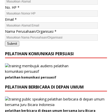
No. HP
*
Email
*
J
Nama Perusahaan/Organisasi
*
e
n
Submit
i
s
PELATIHAN KOMUNIKASI PERSUASI
H
P
N
a
pelatihan komunikasi persuasif
m
a
PELATIHAN BERBICARA DI DEPAN UMUM
pelatihan berbicara di depan umum bersama Juru Bicara