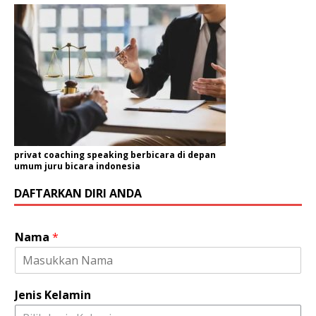
privat coaching speaking berbicara di depan
umum juru bicara indonesia
DAFTARKAN DIRI ANDA
*
Nama
*
*
P
e
r
Jenis Kelamin
u
s