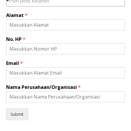
Pilih Jenis Kelamin
a
h
Alamat
*
a
a
n
/
No. HP
*
O
r
g
a
Email
*
n
i
s
a
s
Nama Perusahaan/Organisasi
*
i
Submit