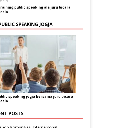
training public speaking ala juru bicara
esia
PUBLIC SPEAKING JOGJA
ublic speaking jogja bersama juru bicara
esia
ENT POSTS
shop Komunikasi Interpersonal