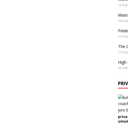
15 Feb
Maste
14 Feb
Pelat
13 Feb
The 
12 Feb
High
10 Feb
PRI
priva
umum 