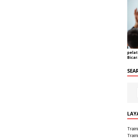
pelat
Bicar
SEA
LAY
Train
Train