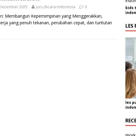
 December 2025
Juru Bicara Indonesia
0
kids 
indon
tion: Membangun Kepemimpinan yang Menggerakkan,
kerja yang penuh tekanan, perubahan cepat, dan tuntutan
LES 
les p
indon
REC
Work