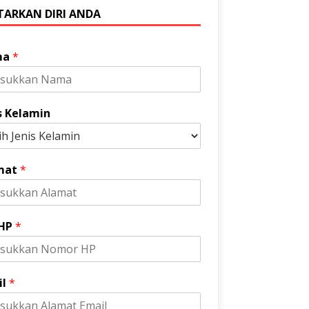
TARKAN DIRI ANDA
ma
*
s Kelamin
mat
*
 HP
*
il
*