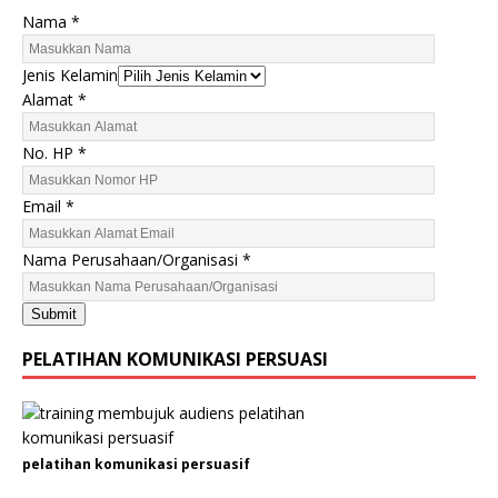
Nama
*
A
Jenis Kelamin
l
Alamat
*
a
m
No. HP
*
a
t
Email
*
J
e
Nama Perusahaan/Organisasi
*
n
i
Submit
s
E
PELATIHAN KOMUNIKASI PERSUASI
m
a
i
l
pelatihan komunikasi persuasif