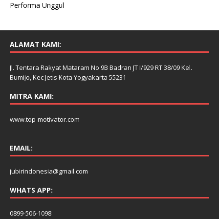
Performa Unggul
ALAMAT KAMI:
Jl. Tentara Rakyat Mataram No 9B Badran JT I/929 RT 38/09 Kel.
Bumijo, Kec Jetis Kota Yogyakarta 55231
MITRA KAMI:
www.top-motivator.com
EMAIL:
jubirindonesia@gmail.com
WHATS APP:
0899-506-1098