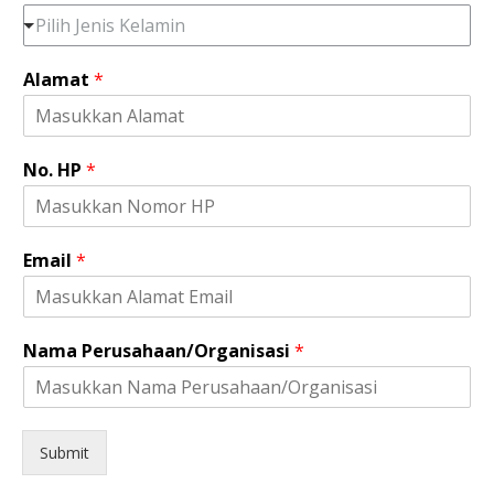
Pilih Jenis Kelamin
Alamat
*
No. HP
*
P
Email
*
e
r
u
s
Nama Perusahaan/Organisasi
*
a
h
a
a
n
Submit
/
O