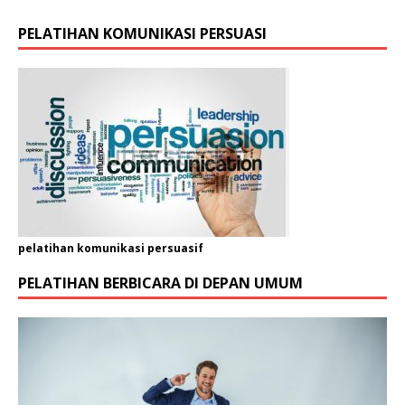
r
PELATIHAN KOMUNIKASI PERSUASI
g
a
n
i
s
a
s
i
K
e
l
a
pelatihan komunikasi persuasif
m
i
PELATIHAN BERBICARA DI DEPAN UMUM
n
*