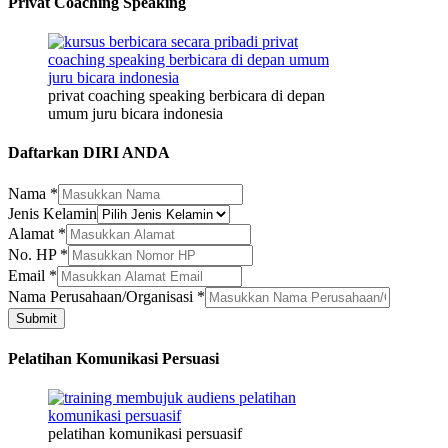
Privat Coaching Speaking
privat coaching speaking berbicara di depan
umum juru bicara indonesia
Daftarkan DIRI ANDA
Nama
*
Jenis Kelamin
Alamat
*
Kelamin
No. HP
*
Jenis
Email
*
Alamat
Nama Perusahaan/Organisasi
*
Submit
Pelatihan Komunikasi Persuasi
pelatihan komunikasi persuasif