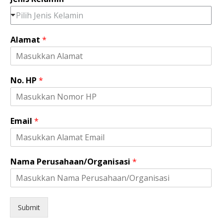
Pilih Jenis Kelamin
Alamat
*
No. HP
*
H
Email
*
P
N
a
m
Nama Perusahaan/Organisasi
*
a
K
e
l
a
Submit
m