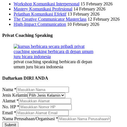
Workshop Komunikasi Interpersonal
15 February 2026
Mastery Komunikasi Profesional
14 February 2026
Pelatihan Komunikasi Efektif
13 February 2026
The Creative Communicator Masterclass
12 February 2026
High-Impact Communication
10 February 2026
Privat Coaching Speaking
privat coaching speaking berbicara di depan
umum juru bicara indonesia
Daftarkan DIRI ANDA
Nama
*
Jenis Kelamin
Alamat
*
*
No. HP
*
No.
Email
*
Jenis
Nama Perusahaan/Organisasi
*
Submit