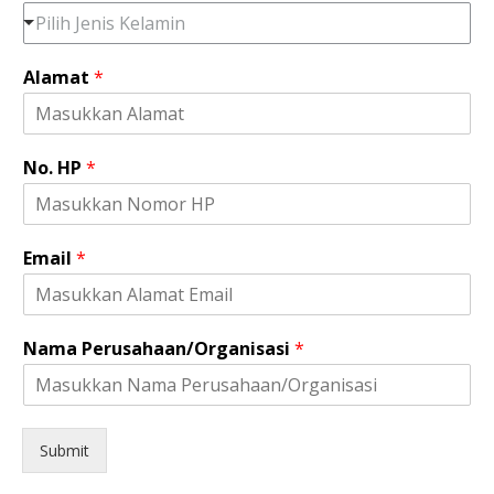
Pilih Jenis Kelamin
N
Alamat
*
o
.
E
m
No. HP
*
a
i
l
*
Email
*
Nama Perusahaan/Organisasi
*
Submit