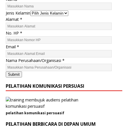
Jenis Kelamin
Alamat
*
No. HP
*
Email
*
A
Nama Perusahaan/Organisasi
*
l
a
Submit
m
a
PELATIHAN KOMUNIKASI PERSUASI
t
N
a
m
pelatihan komunikasi persuasif
a
E
PELATIHAN BERBICARA DI DEPAN UMUM