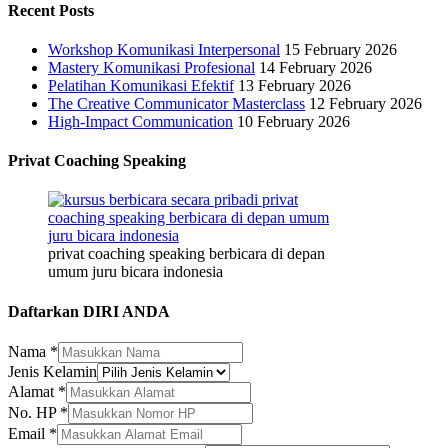
Recent Posts
Workshop Komunikasi Interpersonal
15 February 2026
Mastery Komunikasi Profesional
14 February 2026
Pelatihan Komunikasi Efektif
13 February 2026
The Creative Communicator Masterclass
12 February 2026
High-Impact Communication
10 February 2026
Privat Coaching Speaking
privat coaching speaking berbicara di depan
umum juru bicara indonesia
Daftarkan DIRI ANDA
Nama
*
Jenis Kelamin
HP
Alamat
*
Email
No. HP
*
Nama
Email
*