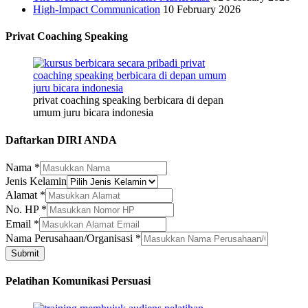
High-Impact Communication
10 February 2026
Privat Coaching Speaking
privat coaching speaking berbicara di depan
umum juru bicara indonesia
Daftarkan DIRI ANDA
Nama
*
Jenis Kelamin
Alamat
*
No. HP
*
Perusahaan/Organisasi
Email
*
Email
Nama Perusahaan/Organisasi
*
Alamat
Submit
Pelatihan Komunikasi Persuasi