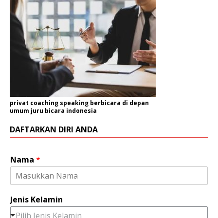
privat coaching speaking berbicara di depan
umum juru bicara indonesia
DAFTARKAN DIRI ANDA
K
Nama
*
e
l
a
m
Jenis Kelamin
i
n
Pilih Jenis Kelamin