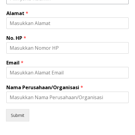
E
m
Alamat
*
a
i
l
H
No. HP
*
P
Email
*
Nama Perusahaan/Organisasi
*
Submit