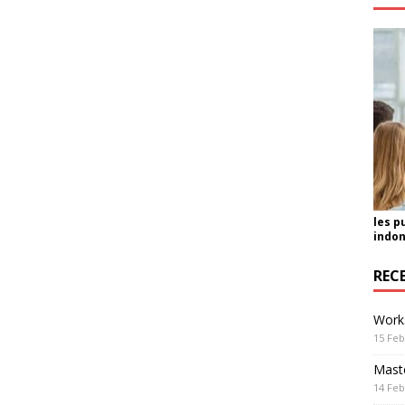
les p
indon
REC
Work
15 Feb
Maste
14 Feb