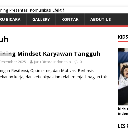
RU BICARA
GALLERY
KONTAK
ABOUT US
uh
KID
ining Mindset Karyawan Tangguh
 December 2025
Juru Bicara Indonesia
0
gun Resiliensi, Optimisme, dan Motivasi Berbasis
tekanan kerja, dan ketidakpastian telah menjadi bagian tak
kids 
indon
LES 