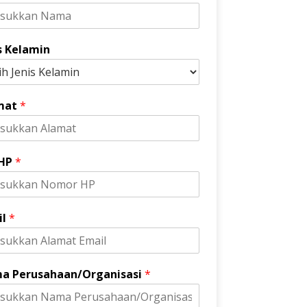
s Kelamin
mat
*
 HP
*
il
*
a Perusahaan/Organisasi
*