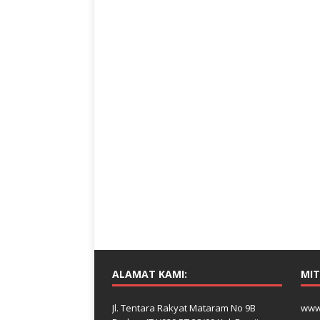
ALAMAT KAMI:
MIT
Jl. Tentara Rakyat Mataram No 9B
www