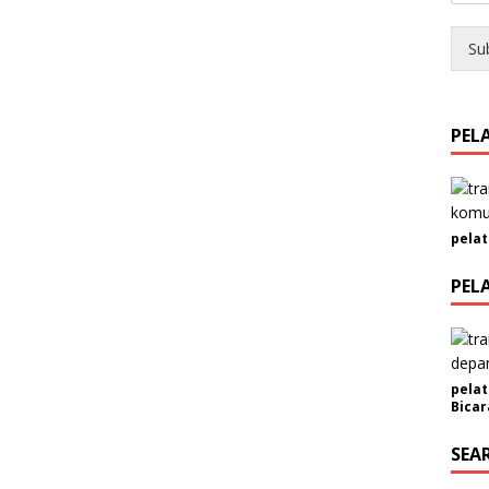
Su
PEL
pelat
PEL
pelat
Bicar
SEA