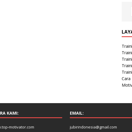
LAY
Train
Train
Train
Train
Train
Cara 
Moti
RA KAMI:
EMAIL:
.top-motivator.com
jubirindonesia@gmail.com