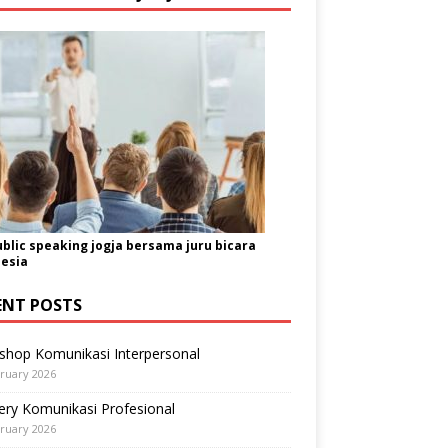
ublic speaking jogja bersama juru bicara
esia
ENT POSTS
shop Komunikasi Interpersonal
ruary 2026
ry Komunikasi Profesional
ruary 2026