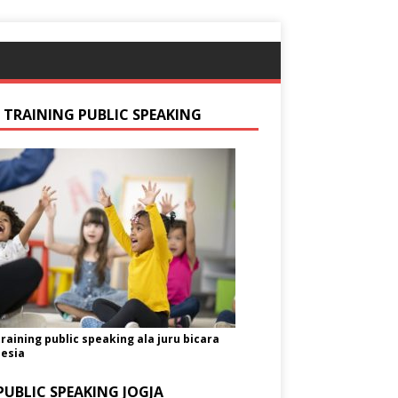
S TRAINING PUBLIC SPEAKING
training public speaking ala juru bicara
esia
PUBLIC SPEAKING JOGJA