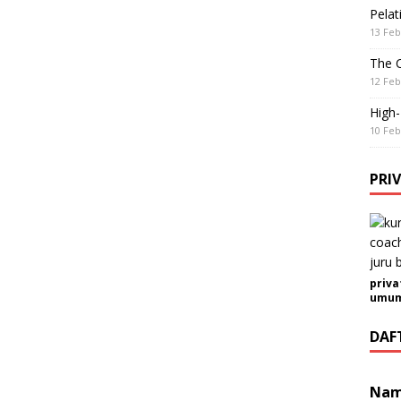
Pelat
13 Feb
The 
12 Feb
High
10 Feb
PRI
priva
umum 
DAF
Na