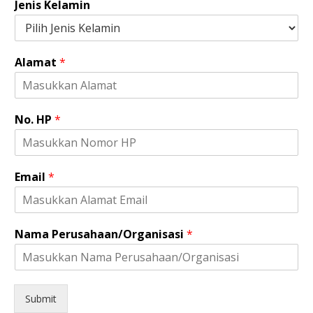
Jenis Kelamin
Alamat
*
No. HP
*
A
Email
*
l
a
m
a
Nama Perusahaan/Organisasi
*
t
H
P
E
m
Submit
a