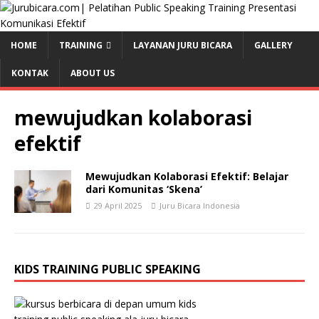
HOME
TRAINING
LAYANAN JURU BICARA
GALLERY
KONTAK
ABOUT US
mewujudkan kolaborasi
efektif
Mewujudkan Kolaborasi Efektif: Belajar
dari Komunitas ‘Skena’
29 April 2025
Juru Bicara Indonesia
KIDS TRAINING PUBLIC SPEAKING