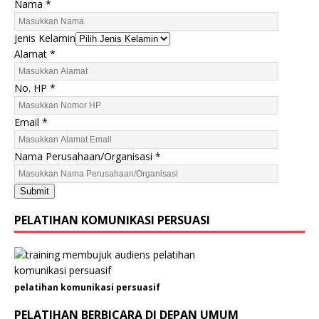
Nama
*
Jenis Kelamin
Alamat
*
No. HP
*
Email
*
J
Nama Perusahaan/Organisasi
*
e
n
Submit
i
s
PELATIHAN KOMUNIKASI PERSUASI
E
m
a
i
pelatihan komunikasi persuasif
l
P
PELATIHAN BERBICARA DI DEPAN UMUM