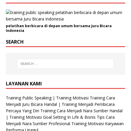
e
r
u
s
pelatihan berbicara di depan umum bersama Juru Bicara
a
Indonesia
h
SEARCH
a
a
n
/
O
r
g
LAYANAN KAMI
a
n
Training Public Speaking | Training Motivasi Training Cara
i
Menjadi Juru Bicara Handal | Training Menjadi Pembicara
s
Percaya Yang Diri Training Cara Menjadi Nara Sumber Handal
a
| Training Motivasi Goal Setting In Life & Bisnis Tips Cara
s
Menjadi Nara Sumber Profesional Training Motivasi Karyawan
i
Performa Unggul