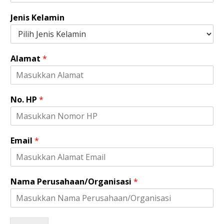
H
Jenis Kelamin
P
E
m
a
Alamat
*
i
l
K
e
No. HP
*
l
a
m
i
Email
*
n
Nama Perusahaan/Organisasi
*