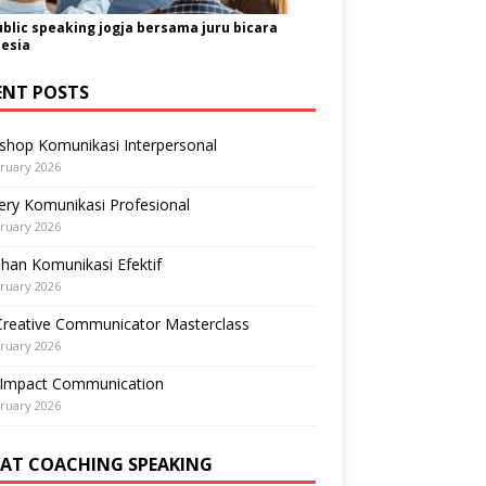
ublic speaking jogja bersama juru bicara
esia
ENT POSTS
shop Komunikasi Interpersonal
ruary 2026
ry Komunikasi Profesional
ruary 2026
ihan Komunikasi Efektif
ruary 2026
Creative Communicator Masterclass
ruary 2026
-Impact Communication
ruary 2026
VAT COACHING SPEAKING