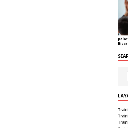
pelat
Bicar
SEA
LAY
Train
Train
Train