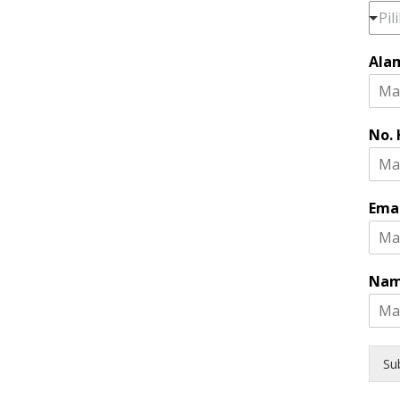
m
Pil
i
n
Ala
No.
Ema
Nam
Su