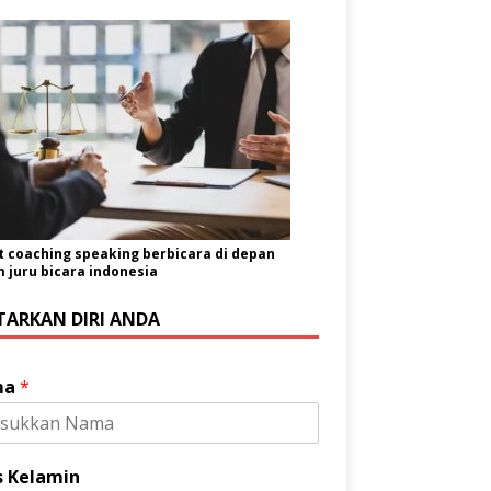
t coaching speaking berbicara di depan
juru bicara indonesia
TARKAN DIRI ANDA
ma
*
s Kelamin