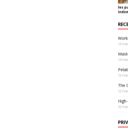
les p
indon
REC
Work
15 Feb
Maste
14 Feb
Pelat
13 Feb
The 
12 Feb
High
10 Feb
PRI