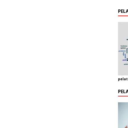
PEL
pelat
PEL