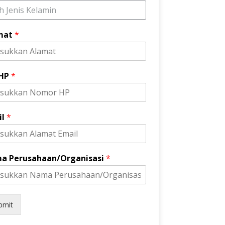
ih Jenis Kelamin
mat
*
 HP
*
il
*
a Perusahaan/Organisasi
*
bmit