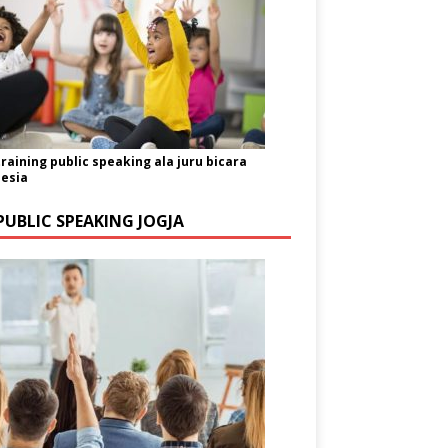
training public speaking ala juru bicara
esia
PUBLIC SPEAKING JOGJA