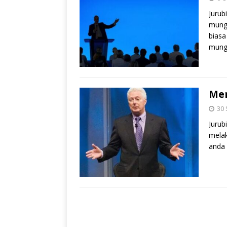
Jurub
mung
bias
mung
Men
30
Jurub
melak
anda 