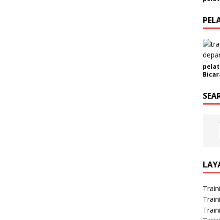
PEL
pelat
Bicar
SEA
LAY
Train
Train
Train