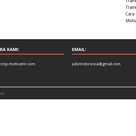
Train
Train
Cara 
Moti
RA KAMI:
EMAIL:
.top-motivator.com
jubirindonesia@gmail.com
es