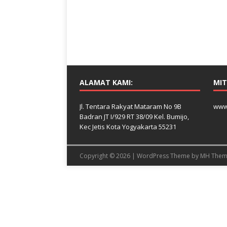
ALAMAT KAMI:
MIT
Jl. Tentara Rakyat Mataram No 9B
www
Badran JT I/929 RT 38/09 Kel. Bumijo,
Kec Jetis Kota Yogyakarta 55231
Copyright © 2026 | WordPress Theme by
MH Them