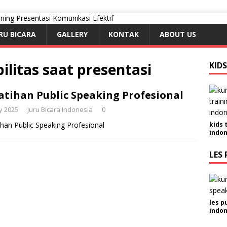
RU BICARA
GALLERY
KONTAK
ABOUT US
litas saat presentasi
KID
atihan Public Speaking Profesional
y 2025
Juru Bicara Indonesia
0
ihan Public Speaking Profesional
kids 
indon
LES 
les p
indon