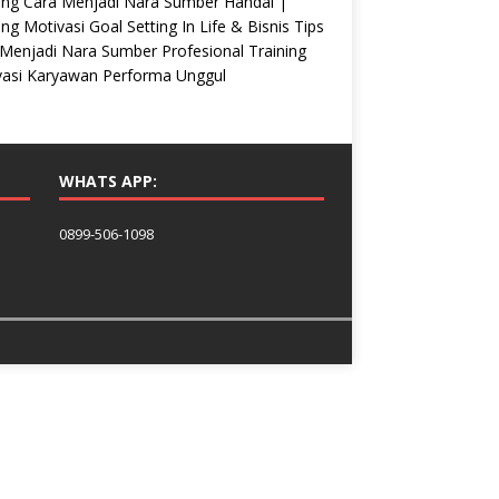
ing Cara Menjadi Nara Sumber Handal |
ing Motivasi Goal Setting In Life & Bisnis Tips
Menjadi Nara Sumber Profesional Training
vasi Karyawan Performa Unggul
WHATS APP:
0899-506-1098