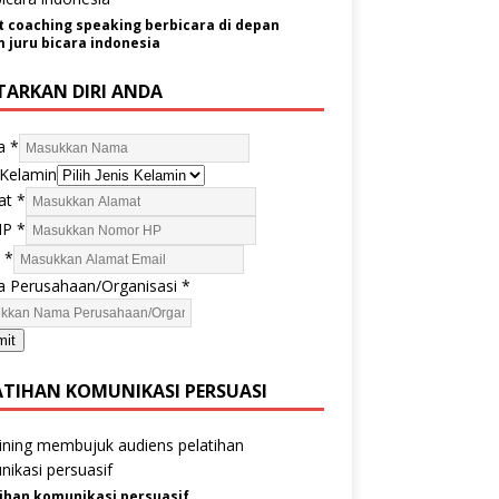
t coaching speaking berbicara di depan
juru bicara indonesia
TARKAN DIRI ANDA
a
*
 Kelamin
at
*
HP
*
l
*
 Perusahaan/Organisasi
*
mit
ATIHAN KOMUNIKASI PERSUASI
ihan komunikasi persuasif