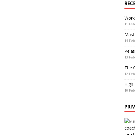
REC
Work
15 Feb
Maste
14 Feb
Pelat
13 Feb
The 
12 Feb
High
10 Feb
PRI